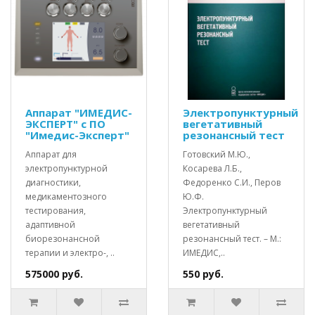
Аппарат "ИМЕДИС-
Электропунктурный
ЭКСПЕРТ" с ПО
вегетативный
"Имедис-Эксперт"
резонансный тест
Аппарат для
Готовский М.Ю.,
электропунктурной
Косарева Л.Б.,
диагностики,
Федоренко С.И., Перов
медикаментозного
Ю.Ф.
тестирования,
Электропунктурный
адаптивной
вегетативный
биорезонансной
резонансный тест. – М.:
терапии и электро-, ..
ИМЕДИС,..
575000 руб.
550 руб.