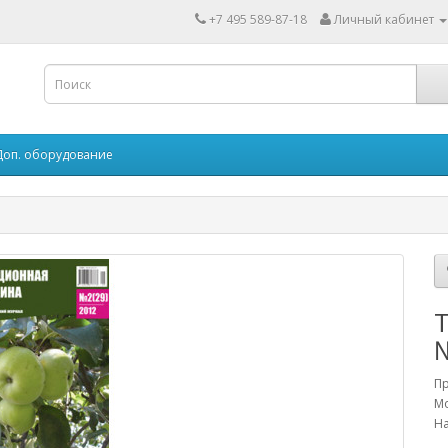
+7 495 589-87-18
Личный кабинет
Доп. оборудование
№
П
Мо
На