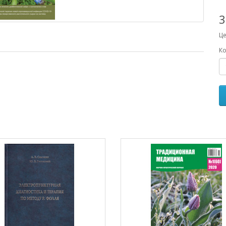
3
Це
Ко