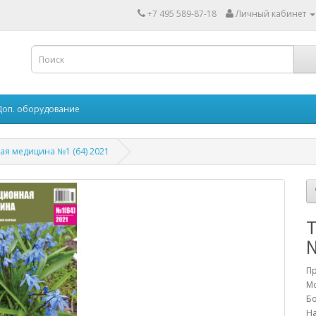
+7 495 589-87-18
Личный кабинет
Доп. оборудование
я медицина №1 (64) 2021
№
П
Мо
Бо
На