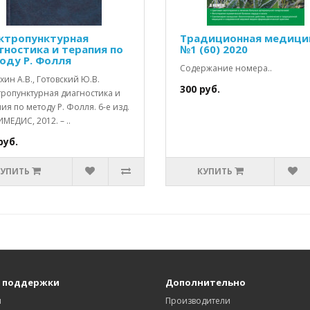
ктропунктурная
Традиционная медици
гностика и терапия по
№1 (60) 2020
оду Р. Фолля
Содержание номера..
ин А.В., Готовский Ю.В.
300 руб.
тропунктурная диагностика и
ия по методу Р. Фолля. 6-е изд.
 ИМЕДИС, 2012. – ..
руб.
КУПИТЬ
КУПИТЬ
 поддержки
Дополнительно
ы
Производители