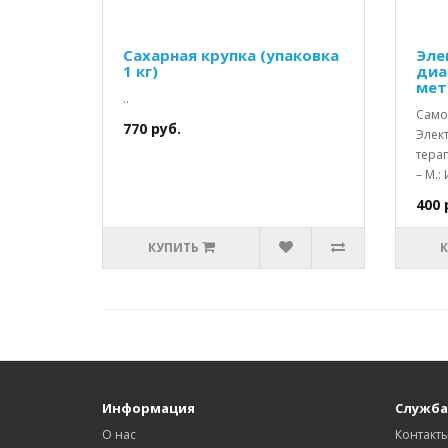
Сахарная крупка (упаковка
Эле
1 кг)
диа
мет
..
Самох
770 руб.
Элек
терап
– М.:
400 
КУПИТЬ
Информация
Служба
О нас
Контакт